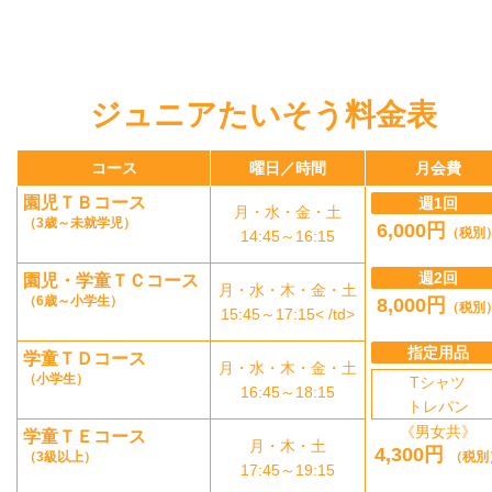
ジュニアたいそう料金表
コース
曜日／時間
月会費
園児ＴＢコース
週1回
月・水・金・土
（3歳～未就学児）
6,000円
（税別
14:45～16:15
週2回
園児・学童ＴＣコース
月・水・木・金・土
（6歳～小学生）
8,000円
（税別
15:45～17:15< /td>
指定用品
学童ＴＤコース
月・水・木・金・土
（小学生）
Tシャツ
16:45～18:15
トレパン
《男女共》
学童ＴＥコース
月・木・土
4,300円
（3級以上）
（税別
17:45～19:15