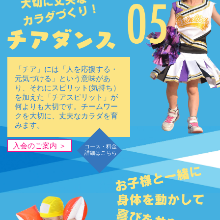
「チア」には「人を応援する・
元気づける」という意味があ
り、それにスピリット(気持ち）
を加えた「チアスピリット」が
何よりも大切です。チームワー
クを大切に、丈夫なカラダを育
みます。
入会のご案内 ＞
コース・料金
詳細はこちら