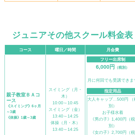
ジュニアその他スクール料金表
コース
曜日／時間
月会費
フリー出席制
6,000円
（税別）
月に何回でも受講できま
スイミング（月・
指定用品
親子教室ＢＡコ
木）
大人キャップ…500円
（
ース
10:00～10:45
別）
《スイミング》6ヶ月
スイミング（金）
～3歳
お子様水着
13:40～14:25
《体操》1歳～3歳
《男の子》1,400円
（税
体操（月・木）
別）
13:40～14:25
《女の子》2,700円
（税