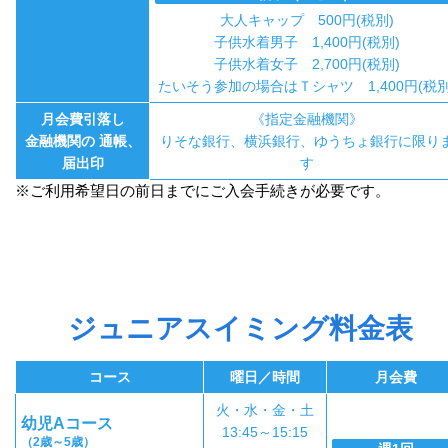
大人キャップ 500円(税別)
子供水着男子 1,400円(税別)
子供水着女子 2,700円(税別)
たいそう参加の場合はＴシャツ 1,400円(税別
月会費引落し
《指定金融機関》
金融機関の 通帳、
りそな銀行、横浜銀行、ゆうちょ銀行に限り
届出印
す
※ご利用希望日の前日までにご入会手続きが必要です。
ジュニアスイミング料金表
コース
曜日／時間
月会費
火・水・金・土
幼児Aコース
13:45～15:15
（2歳～5歳）