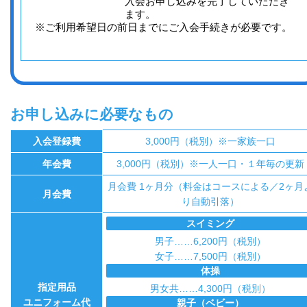
入会お申し込みを完了していただき
ます。
※ご利用希望日の前日までにご入会手続きが必要です。
お申し込みに必要なもの
入会登録費
3,000円（税別）※一家族一口
年会費
3,000円（税別）※一人一口・１年毎の更新
月会費 1ヶ月分（料金はコースによる／2ヶ月
月会費
り自動引落）
スイミング
男子……6,200円（税別）
女子……7,500円（税別）
体操
指定用品
男女共……4,300円（税別）
ユニフォーム代
親子（ベビー）