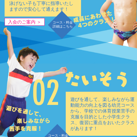
泳げない子も丁寧に指導いたし
ますので安心して通えます！
入会のご案内 ＞
コース・料金
詳細はこちら
遊びを通して、楽しみながら運
動能力の向上を図る幼児コース
から、学校での体育授業苦手の
克服を目的とした小学生クラ
ス、復習に重点をおいたクラス
があります！
コース・料金