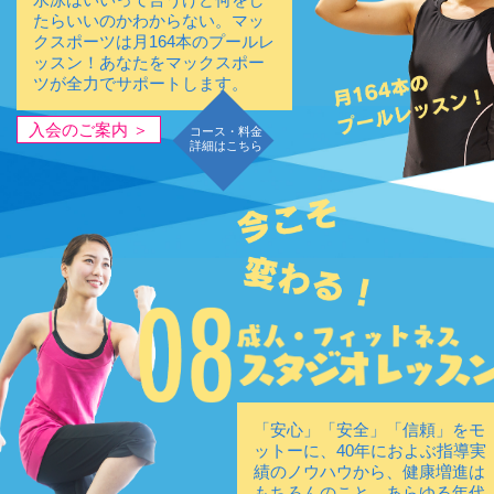
たらいいのかわからない。マッ
クスポーツは月164本のプールレ
ッスン！あなたをマックスポー
ツが全力でサポートします。
入会のご案内 ＞
コース・料金
詳細はこちら
「安心」「安全」「信頼」をモ
ットーに、40年におよぶ指導実
績のノウハウから、健康増進は
もちろんのこと、あらゆる年代