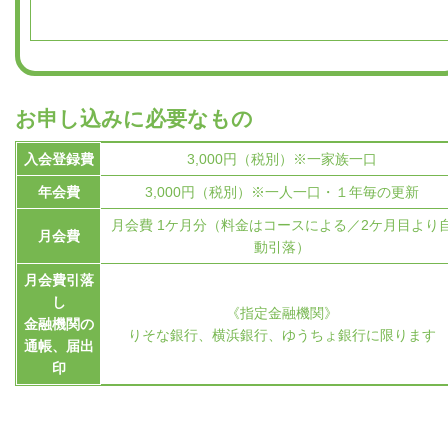
お申し込みに必要なもの
入会登録費
3,000円（税別）※一家族一口
年会費
3,000円（税別）※一人一口・１年毎の更新
月会費 1ケ月分（料金はコースによる／2ケ月目より
月会費
動引落）
月会費引落
し
《指定金融機関》
金融機関の
りそな銀行、横浜銀行、ゆうちょ銀行に限ります
通帳、届出
印