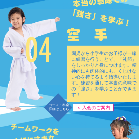
園児から小学生のお子様が一緒
に練習を行うことで、「礼節」
をしっかりと身につけます。精
神的にも肉体的にも、くじけな
い心を持てるよう指導いたしま
す。練習を通して本当の意味で
の「強さ」を学ぶことができま
す！
コース・料金
＜ 入会のご案内
詳細はこちら