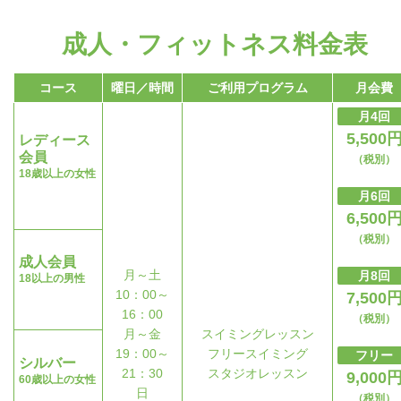
成人・フィットネス料金表
コース
曜日／時間
ご利用プログラム
月会費
月4回
5,500
レディース
会員
（税別）
18歳以上の女性
月6回
6,500
（税別）
成人会員
月～土
月8回
18以上の男性
10：00～
7,500
16：00
（税別）
月～金
スイミングレッスン
19：00～
フリースイミング
フリー
シルバー
21：30
スタジオレッスン
9,000
60歳以上の女性
日
（税別）