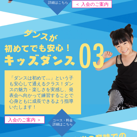
詳細はこちら
＜ 入会のご案内
「ダンスは初めて…」という子
も安心して通えるクラス！ダン
スの魅力・楽しさを実感し、発
表会へ向かって練習することで
心身ともに成長できるよう指導
いたします！
入会のご案内 ＞
コース・料金
詳細はこちら