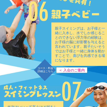
親子スイミングは、お子様と一
緒に入水し、水でしか感じるこ
とのできない浮力等の経験は、
お子様の脳に好影響を与えると
言われています。親子たいそう
ではお子様と一緒に身体を動か
すことで、喜びを共感できる場
になります。
コース・料金
＜ 入会のご案内
詳細はこちら
水泳はいいって言うけど何をし